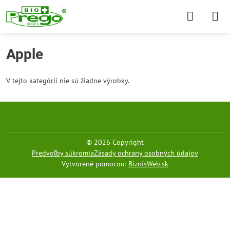
Apple
V tejto kategórii nie sú žiadne výrobky.
©
2026
Copyright
Predvoľby súkromia
Zásady ochrany osobných údajov
Vytvorené pomocou:
BiznisWeb.sk