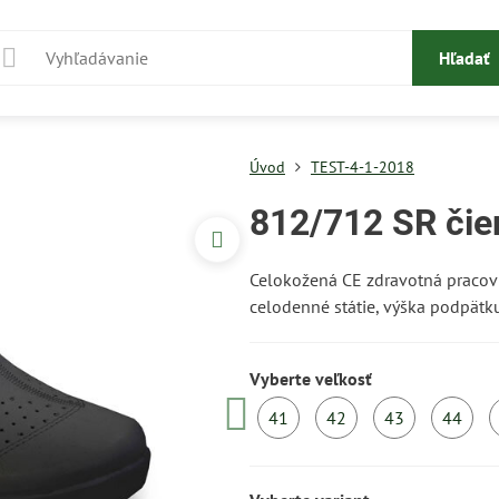
Hľadať
Úvod
TEST-4-1-2018
812/712 SR čie
Celokožená CE zdravotná pracov
celodenné státie, výška podpätku 
Vyberte veľkosť
41
42
43
44
Do
Do
Do
D
5
5
5
5
dní
dní
dní
d