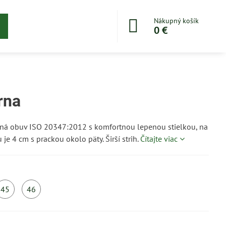
Nákupný košík
0 €
rna
ná obuv ISO 20347:2012 s komfortnou lepenou stielkou, na
je 4 cm s prackou okolo päty. Širší strih.
Čítajte viac
45
46
o
Do
Do
5
5
ní
dní
dní