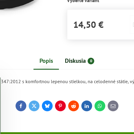
Vyberte variant
u
u
u
u
vás
vás
vás
v
14,50 €
Popis
Diskusia
0
47:2012 s komfortnou lepenou stielkou, na celodenné státie, vý
Facebook
Twitter
Bluesky
Pinterest
Reddit
LinkedIn
WhatsApp
E-
mail