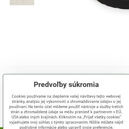
Celokožená CE zdravotná pracovná obuv ISO 203
Predvoľby súkromia
Širší strih.
Cookies používame na zlepšenie vašej návštevy tejto webovej
stránky, analýzu jej výkonnosti a zhromažďovanie údajov o jej
používaní. Na tento účel môžeme použiť nástroje a služby tretích
strán a zhromaždené údaje sa môžu preniesť k partnerom v EÚ,
USA alebo iných krajinách. Kliknutím na „Prijať všetky cookies“
vyjadrujete svoj súhlas s týmto spracovaním. Nižšie môžete nájsť
podrobné informácie alebo upraviť svoje preferencie.