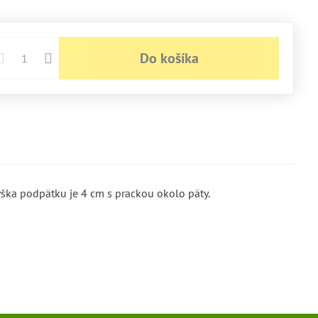
u
u
ás
vás
vás
Do košíka
ška podpätku je 4 cm s prackou okolo päty.