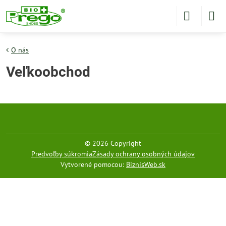
O nás
Veľkoobchod
©
2026
Copyright
Predvoľby súkromia
Zásady ochrany osobných údajov
Vytvorené pomocou:
BiznisWeb.sk